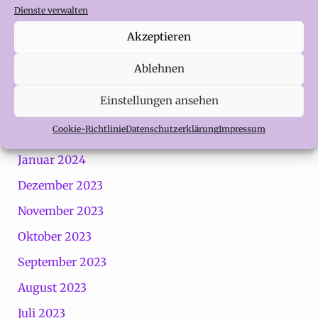
Juli 2024
Dienste verwalten
Juni 2024
Akzeptieren
Mai 2024
Ablehnen
April 2024
Einstellungen ansehen
März 2024
Cookie-Richtlinie
Datenschutzerklärung
Impressum
Februar 2024
Januar 2024
Dezember 2023
November 2023
Oktober 2023
September 2023
August 2023
Juli 2023