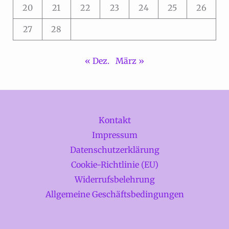
20
21
22
23
24
25
26
27
28
« Dez.
März »
Kontakt
Impressum
Datenschutzerklärung
Cookie-Richtlinie (EU)
Widerrufsbelehrung
Allgemeine Geschäftsbedingungen