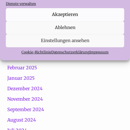
Dienste verwalten
Dezember 2025
Akzeptieren
September 2025
August 2025
Ablehnen
Juni 2025
Einstellungen ansehen
Mai 2025
Cookie-Richtlinie
Datenschutzerklärung
Impressum
April 2025
Februar 2025
Januar 2025
Dezember 2024
November 2024
September 2024
August 2024