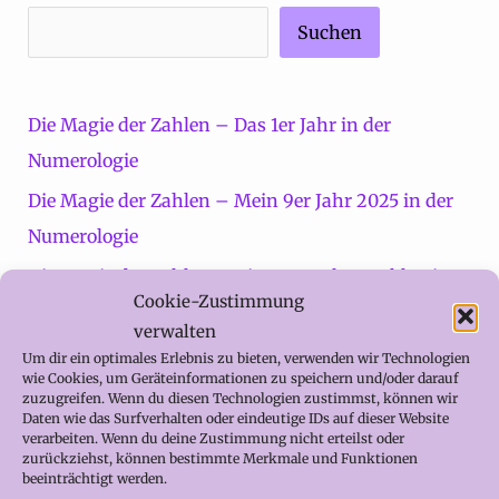
Suchen
Die Magie der Zahlen – Das 1er Jahr in der
Numerologie
Die Magie der Zahlen – Mein 9er Jahr 2025 in der
Numerologie
Die Magie der Zahlen – Die neun Jahreszyklen in
Cookie-Zustimmung
der Numerologie
verwalten
Die Magie der Runen – Die Rune Raidho
Um dir ein optimales Erlebnis zu bieten, verwenden wir Technologien
wie Cookies, um Geräteinformationen zu speichern und/oder darauf
Die Magie der Pflanzen – Johanniskraut
zuzugreifen. Wenn du diesen Technologien zustimmst, können wir
Daten wie das Surfverhalten oder eindeutige IDs auf dieser Website
verarbeiten. Wenn du deine Zustimmung nicht erteilst oder
zurückziehst, können bestimmte Merkmale und Funktionen
Februar 2026
beeinträchtigt werden.