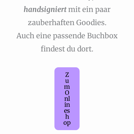
handsigniert
mit ein paar
zauberhaften Goodies.
Auch eine passende Buchbox
findest du dort.
Z
u
m
O
nl
in
es
h
op