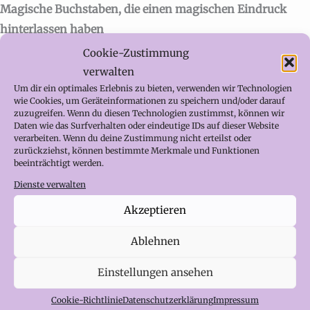
Magische Buchstaben, die einen magischen Eindruck
hinterlassen haben
Cookie-Zustimmung
*Reisebericht von der Buchfee
verwalten
Um dir ein optimales Erlebnis zu bieten, verwenden wir Technologien
wie Cookies, um Geräteinformationen zu speichern und/oder darauf
Die Buchfee 🧚🏻‍♀️ hat ein paar magische
zuzugreifen. Wenn du diesen Technologien zustimmst, können wir
Unterrichtsstunden hinter sich 🏰✨. Geheimnisse der
Daten wie das Surfverhalten oder eindeutige IDs auf dieser Website
verarbeiten. Wenn du deine Zustimmung nicht erteilst oder
Pflanzen wurden gelüftet und wildes Wasser gebändigt 🌊
zurückziehst, können bestimmte Merkmale und Funktionen
beeinträchtigt werden.
💪.
Dienste verwalten
Ich bin immer wieder gerne mit Lucie in das Kloster der
Akzeptieren
Magie zurückgekehrt, um eine weitere Unterrichtsstunde
Ablehnen
zu erleben. Wenn es um Magie geht, drückt wohl jeder
gerne die Schulbank 😍! Und bei einer Schule wie dem
Einstellungen ansehen
Kloster der Magie mit all seinen faszinierenden Räumen
Cookie-Richtlinie
Datenschutzerklärung
Impressum
und Wesen, wird ein Schultag zu einer richtigen