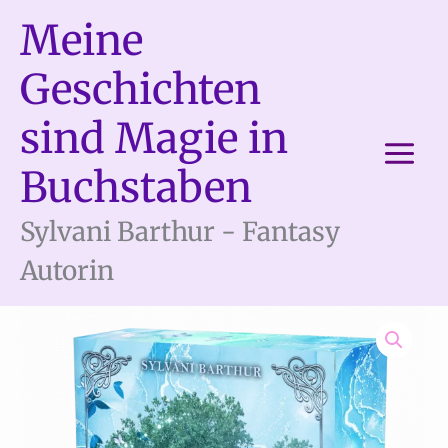
Zum
das
Meine
Inhalt
Kloster
springen
Geschichten
der
Magie,
sind Magie in
Band
2
Buchstaben
-
Sylvani Barthur - Fantasy
Die
verlorene
Autorin
Gabe
-
Limitierte
Farbschnitt
Ausgabe
Menge