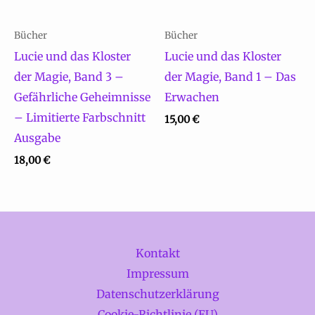
Bücher
Bücher
Lucie und das Kloster
Lucie und das Kloster
der Magie, Band 3 –
der Magie, Band 1 – Das
Gefährliche Geheimnisse
Erwachen
– Limitierte Farbschnitt
15,00
€
Ausgabe
18,00
€
Kontakt
Impressum
Datenschutzerklärung
Cookie-Richtlinie (EU)