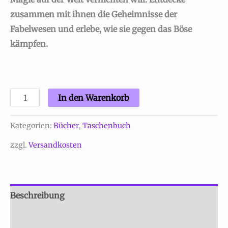
zusammen mit ihnen die Geheimnisse der
Fabelwesen und erlebe, wie sie gegen das Böse
kämpfen.
Lucie
In den Warenkorb
und
das
Kategorien:
Bücher
,
Taschenbuch
Kloster
zzgl.
Versandkosten
der
Magie,
Band
Beschreibung
2
-
Produktsicherheit